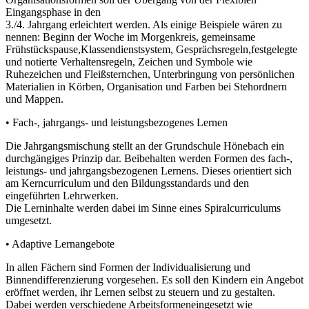
Eingangsphase in den
3./4. Jahrgang erleichtert werden. Als einige Beispiele wären zu
nennen: Beginn der Woche im Morgenkreis, gemeinsame
Frühstückspause,Klassendienstsystem, Gesprächsregeln,festgelegte
und notierte Verhaltensregeln, Zeichen und Symbole wie
Ruhezeichen und Fleißsternchen, Unterbringung von persönlichen
Materialien in Körben, Organisation und Farben bei Stehordnern
und Mappen.
• Fach-, jahrgangs- und leistungsbezogenes Lernen
Die Jahrgangsmischung stellt an der Grundschule Hönebach ein
durchgängiges Prinzip dar. Beibehalten werden Formen des fach-,
leistungs- und jahrgangsbezogenen Lernens. Dieses orientiert sich
am Kerncurriculum und den Bildungsstandards und den
eingeführten Lehrwerken.
Die Lerninhalte werden dabei im Sinne eines Spiralcurriculums
umgesetzt.
• Adaptive Lernangebote
In allen Fächern sind Formen der Individualisierung und
Binnendifferenzierung vorgesehen. Es soll den Kindern ein Angebot
eröffnet werden, ihr Lernen selbst zu steuern und zu gestalten.
Dabei werden verschiedene Arbeitsformeneingesetzt wie