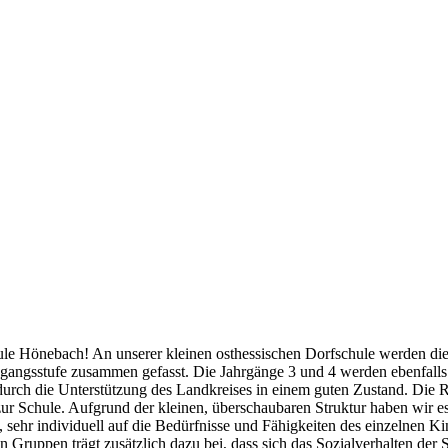
chule Hönebach! An unserer kleinen osthessischen Dorfschule werden d
ingangsstufe zusammen gefasst. Die Jahrgänge 3 und 4 werden ebenfalls
rch die Unterstützung des Landkreises in einem guten Zustand. Die Rä
ur Schule. Aufgrund der kleinen, überschaubaren Struktur haben wir 
h, sehr individuell auf die Bedürfnisse und Fähigkeiten des einzelnen
ruppen trägt zusätzlich dazu bei, dass sich das Sozialverhalten der 