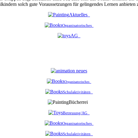
chulkindern solch gute Voraussetzungen für gelingendes Lernen anbieten
Aktuelles
Organisatorisches
AG
Organisatorisches
Schulaktivitäten
Bücherrei
Betreuung/AG
Organisatorisches
Schulaktivitäten