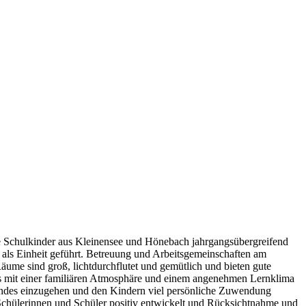
ie Schulkinder aus Kleinensee und Hönebach jahrgangsübergreifend
 als Einheit geführt. Betreuung und Arbeitsgemeinschaften am
ume sind groß, lichtdurchflutet und gemütlich und bieten gute
es mit einer familiären Atmosphäre und einem angenehmen Lernklima
 Kindes einzugehen und den Kindern viel persönliche Zuwendung
Schülerinnen und Schüler positiv entwickelt und Rücksichtnahme und