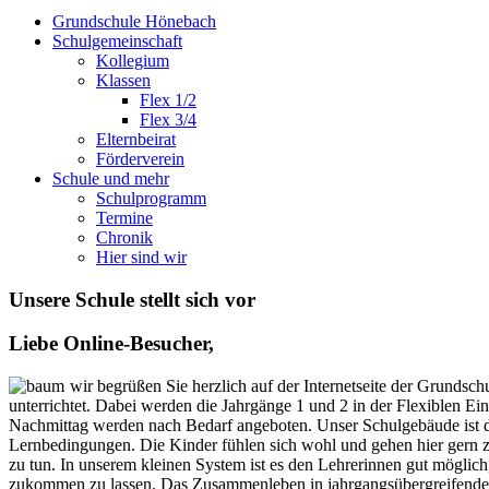
Grundschule Hönebach
Schulgemeinschaft
Kollegium
Klassen
Flex 1/2
Flex 3/4
Elternbeirat
Förderverein
Schule und mehr
Schulprogramm
Termine
Chronik
Hier sind wir
Unsere Schule stellt sich vor
Liebe Online-Besucher,
wir begrüßen Sie herzlich auf der Internetseite der Grunds
unterrichtet. Dabei werden die Jahrgänge 1 und 2 in der Flexiblen E
Nachmittag werden nach Bedarf angeboten. Unser Schulgebäude ist du
Lernbedingungen. Die Kinder fühlen sich wohl und gehen hier gern z
zu tun. In unserem kleinen System ist es den Lehrerinnen gut möglic
zukommen zu lassen. Das Zusammenleben in jahrgangsübergreifenden G