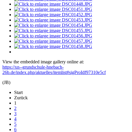
View the embedded image gallery online at:
https://xn--grundschule-hnebach-
26b.de/index.php/aktuelles/itemlist#sigProIdf97310e5cf
(JB)
Start
Zurück
1
2
3
4
5
6