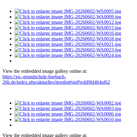
View the embedded image gallery online at:
https://xn--grundschule-hnebach-
26b.de/index.php/aktuelles/itemlist#sigProId9fd4b4af62
View the embedded image gallery online at: